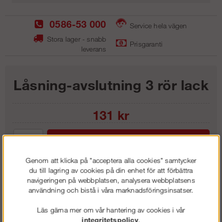
0586-53 000
Service hela vägen
Stora lager - snabb
Prisgaranti
leverans
Låsning-avslutning 3 rör lack
131
kr
Lägg i kundvagnen
Genom att klicka på "acceptera alla cookies" samtycker
du till lagring av cookies på din enhet för att förbättra
navigeringen på webbplatsen, analysera webbplatsens
användning och bistå i våra marknadsföringsinsatser.
Frakt:
Klass 1 - 99 kr ex moms
Artnr:
LLA2731
Läs gärna mer om vår hantering av cookies i vår
integritetspolicy
.