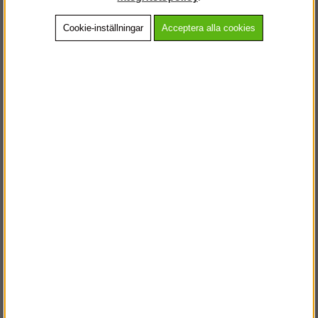
Cookie-inställningar
Acceptera alla cookies
Beskrivning
Detaljerad info
Vanliga frågor
Andra köpte även
VÄLKOMMEN TILL
STEGPROFFSEN.SE
VÄNLIGEN VÄLJ PRIVAT ELLER FÖRETAG NEDAN.
PRIVAT INKL. MOMS