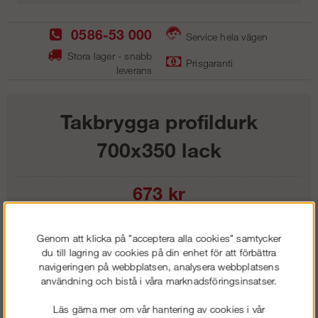
0586-53 000
Service hela vägen
Stora lager - snabb
Prisgaranti
leverans
Takbrygga profildurk
700x350 lack
673
kr
Lägg i kundvagnen
Genom att klicka på "acceptera alla cookies" samtycker
du till lagring av cookies på din enhet för att förbättra
navigeringen på webbplatsen, analysera webbplatsens
användning och bistå i våra marknadsföringsinsatser.
Frakt:
Klass 1 - 99 kr ex moms
Läs gärna mer om vår hantering av cookies i vår