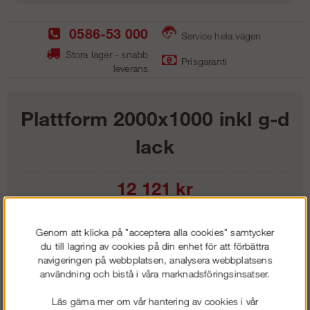
0586-53 000
Service hela vägen
Stora lager - snabb
Prisgaranti
leverans
Plattform 2000x1000 inkl g-d
lack
12 121
kr
Lägg i kundvagnen
Genom att klicka på "acceptera alla cookies" samtycker
du till lagring av cookies på din enhet för att förbättra
navigeringen på webbplatsen, analysera webbplatsens
användning och bistå i våra marknadsföringsinsatser.
Frakt:
Klass 1 - 99 kr ex moms
Läs gärna mer om vår hantering av cookies i vår