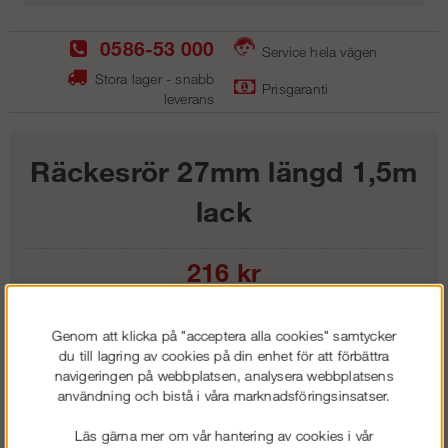
0586-53 000
Service hela vägen
Stora lager - snabb
Prisgaranti
leverans
Räckesrör 27mm längd 1,5m
lack
216
kr
Lägg i kundvagnen
Genom att klicka på "acceptera alla cookies" samtycker
du till lagring av cookies på din enhet för att förbättra
navigeringen på webbplatsen, analysera webbplatsens
användning och bistå i våra marknadsföringsinsatser.
Frakt:
Klass 1 - 99 kr ex moms
Läs gärna mer om vår hantering av cookies i vår