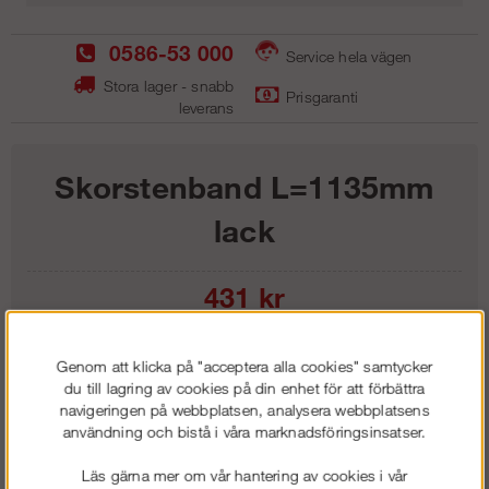
0586-53 000
Service hela vägen
Stora lager - snabb
Prisgaranti
leverans
Skorstenband L=1135mm
lack
431
kr
Lägg i kundvagnen
Genom att klicka på "acceptera alla cookies" samtycker
du till lagring av cookies på din enhet för att förbättra
navigeringen på webbplatsen, analysera webbplatsens
användning och bistå i våra marknadsföringsinsatser.
Frakt:
Klass 1 - 99 kr ex moms
Läs gärna mer om vår hantering av cookies i vår