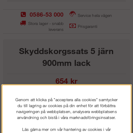
0586-53 000
Service hela vägen
Stora lager - snabb
Prisgaranti
leverans
Skyddskorgssats 5 järn
900mm lack
654
kr
Lägg i kundvagnen
Genom att klicka på "acceptera alla cookies" samtycker
du till lagring av cookies på din enhet för att förbättra
navigeringen på webbplatsen, analysera webbplatsens
användning och bistå i våra marknadsföringsinsatser.
Frakt:
Klass 1 - 99 kr ex moms
Läs gärna mer om vår hantering av cookies i vår