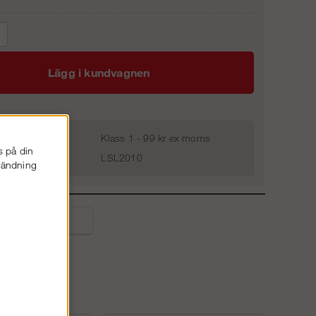
Lägg i kundvagnen
Klass 1 - 99 kr ex moms
s på din
LSL2010
nvändning
liga frågor