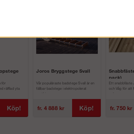
FÖRETAG EXKL. MOMS
kopstege
Joros Bryggstege Svall
Snabbfäste
pack)
 för
Vår populäraste badstege Svall är en
Ett snabbfäste 
d räfflad yta
fällbar badstege i elektropolerat
och Våg för att
rostfri...
och m...
Köp!
Köp!
fr. 4 888 kr
fr. 750 kr