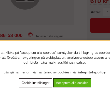
610
kr
Antal:
86-53 000
Service hela vägen
 snabb leverans
Prisgaranti
Frakt:
tt klicka på "acceptera alla cookies" samtycker du till lagring av cookie
Artnr:
r att förbättra navigeringen på webbplatsen, analysera webbplatsens a
och bistå i våra marknadsföringsinsatser.
VÄLKOMMEN TILL
STEGPROFFSEN.SE
Läs gärna mer om vår hantering av cookies i vår
integritetspolicy
.
VÄNLIGEN VÄLJ PRIVAT ELLER FÖRETAG NEDAN.
vning
Detaljerad info
Van
Cookie-inställningar
Acceptera alla cookies
Andra köpte även
PRIVAT INKL. MOMS