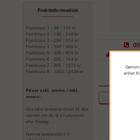
Fraktinformation
Fraktklass 1 - 99 / 124 kr
Fraktklass 2 - 199 / 249 kr
Fraktklass 3 - 299 / 374 kr
05
Fraktklass 4 - 399 / 499 kr
Fraktklass 5 - 499 / 624 kr
Stora lager -
Fraktklass 6 - 595 / 744 kr
Fraktklass 7 - 995 / 1274 kr
Genom a
Fraktklass 8 - 1950 / 2438 kr
enhet fö
Priser exkl. moms / inkl.
moms.
Beskri
Alla varor levereras direkt till dörr
oavsett om du är privatperson
eller företag.
Normal leveranstid 2-5