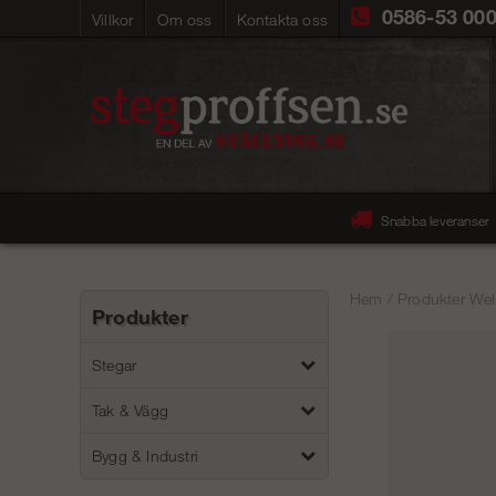
0586-53 00
Villkor
Om oss
Kontakta oss
Snabba leveranser
Hem
/
Produkter Wel
Produkter
Stegar
Tak & Vägg
Bygg & Industri