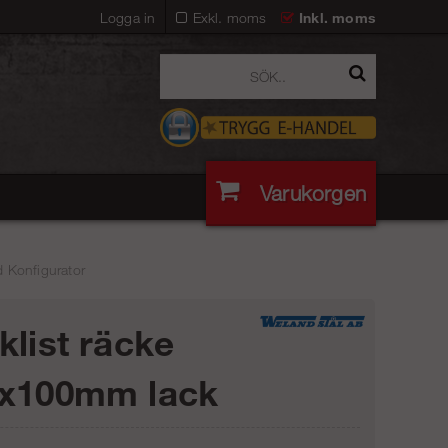
Logga in
Exkl. moms
Inkl. moms
Varukorgen
 Konfigurator
klist räcke
x100mm lack