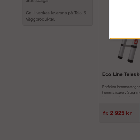
arbetsdagar.
Ca 1 veckas leverans på Tak- &
Väggprodukter.
Eco Line Teles
Perfekta hemmastegen
hemmafixaren. Steg me
för att minimera h...
fr. 2 925 kr