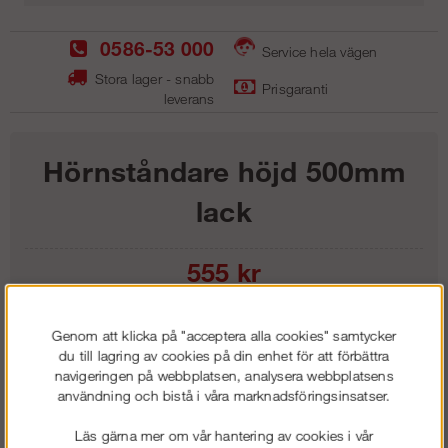
0586-53 000
Service hela vägen
Stora lager - snabb
Prisgaranti
leverans
Hörnståndare höjd 500mm
lack
555
kr
Lägg i kundvagnen
Genom att klicka på "acceptera alla cookies" samtycker
du till lagring av cookies på din enhet för att förbättra
navigeringen på webbplatsen, analysera webbplatsens
användning och bistå i våra marknadsföringsinsatser.
Frakt:
Klass 1 - 99 kr ex moms
Läs gärna mer om vår hantering av cookies i vår