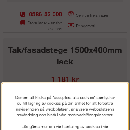
0586-53 000
Service hela vägen
Stora lager - snabb
Prisgaranti
leverans
Tak/fasadstege 1500x400mm
lack
1 181
kr
Lägg i kundvagnen
Genom att klicka på "acceptera alla cookies" samtycker
du till lagring av cookies på din enhet för att förbättra
navigeringen på webbplatsen, analysera webbplatsens
användning och bistå i våra marknadsföringsinsatser.
Frakt:
Klass 1 - 99 kr ex moms
Läs gärna mer om vår hantering av cookies i vår