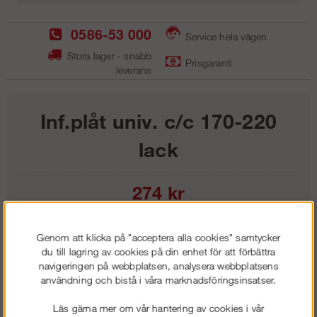
0586-53 000
Service hela vägen
Stora lager - snabb
Prisgaranti
leverans
Inf.plåt univ. c/c 170-220
lack
274
kr
Lägg i kundvagnen
Genom att klicka på "acceptera alla cookies" samtycker
du till lagring av cookies på din enhet för att förbättra
navigeringen på webbplatsen, analysera webbplatsens
användning och bistå i våra marknadsföringsinsatser.
Frakt:
Klass 1 - 99 kr ex moms
Läs gärna mer om vår hantering av cookies i vår