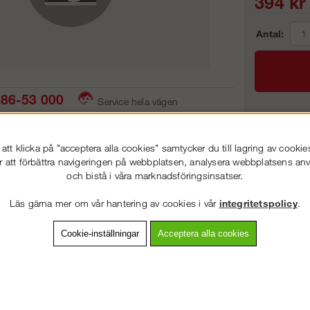
394
kr
Antal:
86-53 000
Service hela vägen
 snabb leverans
Prisgaranti
Frakt:
tt klicka på "acceptera alla cookies" samtycker du till lagring av cookie
Artnr:
r att förbättra navigeringen på webbplatsen, analysera webbplatsens a
och bistå i våra marknadsföringsinsatser.
VÄLKOMMEN TILL
STEGPROFFSEN.SE
Läs gärna mer om vår hantering av cookies i vår
integritetspolicy
.
VÄNLIGEN VÄLJ PRIVAT ELLER FÖRETAG NEDAN.
vning
Detaljerad info
Van
Cookie-inställningar
Acceptera alla cookies
Andra köpte även
PRIVAT INKL. MOMS