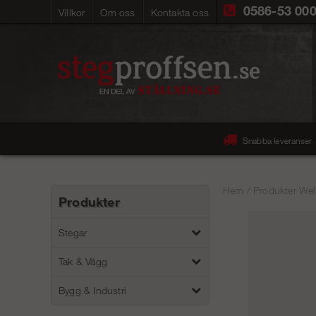
0586-53 00
Villkor
Om oss
Kontakta oss
Snabba leveranser
Hem
/
Produkter Wel
Produkter
Stegar
Tak & Vägg
Bygg & Industri