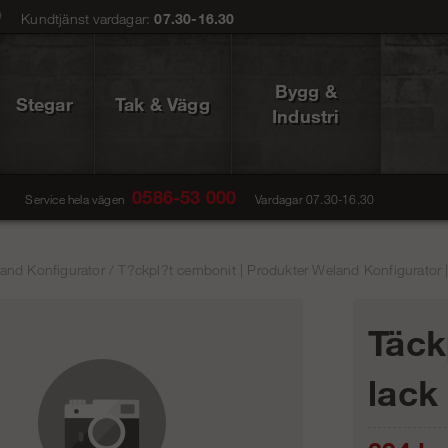
0
Kundtjänst vardagar:
07.30-16.30
Bygg &
Stegar
Tak & Vägg
Industri
0586-53 000
Service hela vägen
Vardagar 07.30-16.30
and Konfigurator
/
T?ckpl?t cembonit | Produkter Weland Konfigurator |
Täck
lack