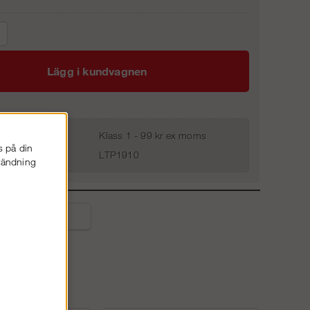
Lägg i kundvagnen
Klass 1 - 99 kr ex moms
s på din
LTP1910
nvändning
liga frågor