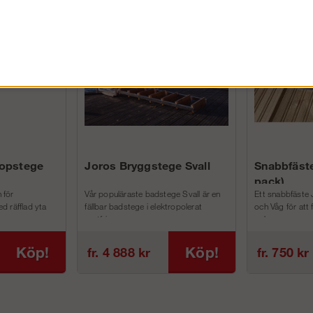
FÖRETAG EXKL. MOMS
kopstege
Joros Bryggstege Svall
Snabbfäste
pack)
 för
Vår populäraste badstege Svall är en
Ett snabbfäste 
d räfflad yta
fällbar badstege i elektropolerat
och Våg för att
rostfri...
och m...
Köp!
Köp!
fr. 4 888 kr
fr. 750 kr