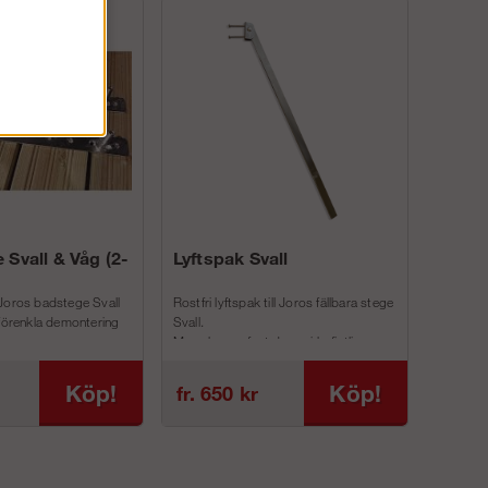
 Svall & Våg (2-
Lyftspak Svall
Joros badstege Svall
Rostfri lyftspak till Joros fällbara stege
 förenkla demontering
Svall.
Man skruvar fast denna i befintliga
inf...
Köp!
Köp!
fr. 650 kr