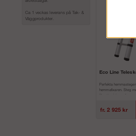
arbetsdagar.
Ca 1 veckas leverans på Tak- &
Väggprodukter.
Eco Line Teles
Perfekta hemmastegen
hemmafixaren. Steg me
för att minimera h...
fr. 2 925 kr