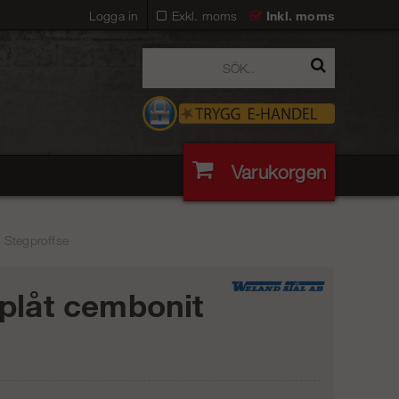
Logga in
Exkl. moms
Inkl. moms
Varukorgen
 Stegproffse
plåt cembonit