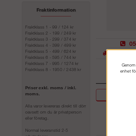
Fraktinformation
Fraktklass 1 - 99 / 124 kr
Fraktklass 2 - 199 / 249 kr
Fraktklass 3 - 299 / 374 kr
05
Fraktklass 4 - 399 / 499 kr
Fraktklass 5 - 499 / 624 kr
Stora lager -
Fraktklass 6 - 595 / 744 kr
Fraktklass 7 - 995 / 1274 kr
Genom a
Fraktklass 8 - 1950 / 2438 kr
enhet fö
Priser exkl. moms / inkl.
moms.
Beskri
Alla varor levereras direkt till dörr
oavsett om du är privatperson
eller företag.
Normal leveranstid 2-5