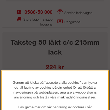
0586-53 000
Service hela vägen
Stora lager - snabb
Prisgaranti
leverans
Taksteg 50 läkt c/c 215mm
lack
224
kr
Lägg i kundvagnen
Genom att klicka på "acceptera alla cookies" samtycker
du till lagring av cookies på din enhet för att förbättra
navigeringen på webbplatsen, analysera webbplatsens
användning och bistå i våra marknadsföringsinsatser.
Frakt:
Klass 1 - 99 kr ex moms
Läs gärna mer om vår hantering av cookies i vår