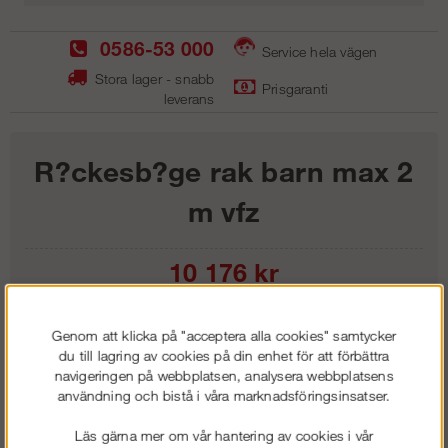
0586-53 000
Service hela vägen
Stora lager - snabb
Prisgaranti
leverans
R?ckesb?ge rak barn max 2
m vfz
10 176
kr
Lägg i kundvagnen
Genom att klicka på "acceptera alla cookies" samtycker
du till lagring av cookies på din enhet för att förbättra
navigeringen på webbplatsen, analysera webbplatsens
användning och bistå i våra marknadsföringsinsatser.
Frakt:
Klass 1 - 99 kr ex moms
Läs gärna mer om vår hantering av cookies i vår