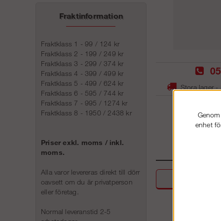
Fraktinformation
Fraktklass 1 - 99 / 124 kr
Fraktklass 2 - 199 / 249 kr
Fraktklass 3 - 299 / 374 kr
05
Fraktklass 4 - 399 / 499 kr
Fraktklass 5 - 499 / 624 kr
Stora lager -
Fraktklass 6 - 595 / 744 kr
Fraktklass 7 - 995 / 1274 kr
Fraktklass 8 - 1950 / 2438 kr
Genom a
enhet fö
Priser exkl. moms / inkl.
moms.
Alla varor levereras direkt till dörr
Beskri
oavsett om du är privatperson
eller företag.
Normal leveranstid 2-5