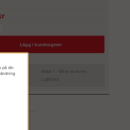
r
Lägg i kundvagnen
s på din
Klass 1 - 99 kr ex moms
nvändning
LUB1542
liga frågor