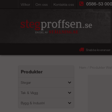
0586-53 00
Villkor
Om oss
Kontakta oss
Snabba leveranser
Hem
/
Produkter Wel
Produkter
Stegar
Tak & Vägg
Bygg & Industri