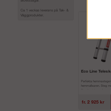
arbetsdagar.
Ca 1 veckas leverans på Tak- &
Väggprodukter.
Eco Line Teles
Perfekta hemmastegen
hemmafixaren. Steg me
för att minimera h...
fr. 2 925 kr