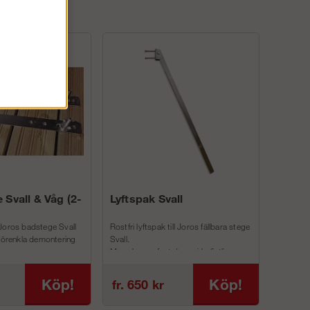
 Svall & Våg (2-
Lyftspak Svall
Joros badstege Svall
Rostfri lyftspak till Joros fällbara stege
 förenkla demontering
Svall.
Man skruvar fast denna i befintliga
inf...
Köp!
Köp!
fr. 650 kr