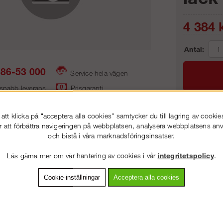
4 384
k
Antal:
86-53 000
Service hela vägen
 snabb leverans
Prisgaranti
tt klicka på "acceptera alla cookies" samtycker du till lagring av cookie
Frakt:
r att förbättra navigeringen på webbplatsen, analysera webbplatsens a
och bistå i våra marknadsföringsinsatser.
Artnr:
VÄLKOMMEN TILL
STEGPROFFSEN.SE
Läs gärna mer om vår hantering av cookies i vår
integritetspolicy
.
VÄNLIGEN VÄLJ PRIVAT ELLER FÖRETAG NEDAN.
Cookie-inställningar
Acceptera alla cookies
vning
Detaljerad info
Van
PRIVAT INKL. MOMS
Andra köpte även