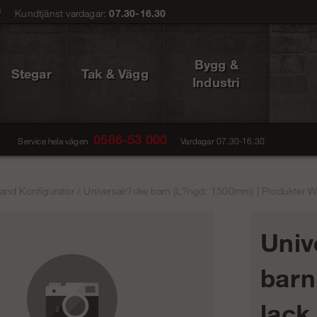
0
Kundtjänst vardagar:
07.30-16.30
Bygg &
Stegar
Tak & Vägg
Industri
0586-53 000
Service hela vägen
Vardagar 07.30-16.30
and Konfigurator
/
Universalr?cke barn (L?ngd: 1500mm) | Produkter W
Univ
barn
lack