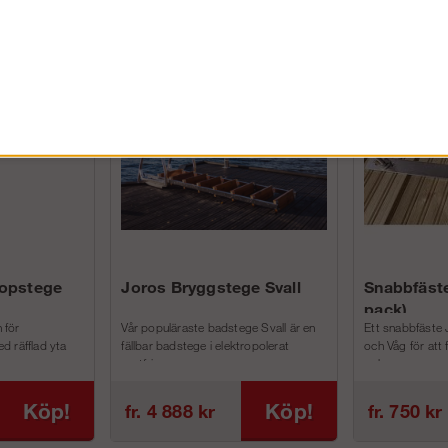
FÖRETAG EXKL. MOMS
kopstege
Joros Bryggstege Svall
Snabbfäste
pack)
 för
Vår populäraste badstege Svall är en
Ett snabbfäste 
d räfflad yta
fällbar badstege i elektropolerat
och Våg för att
rostfri...
och m...
Köp!
Köp!
fr. 4 888 kr
fr. 750 kr