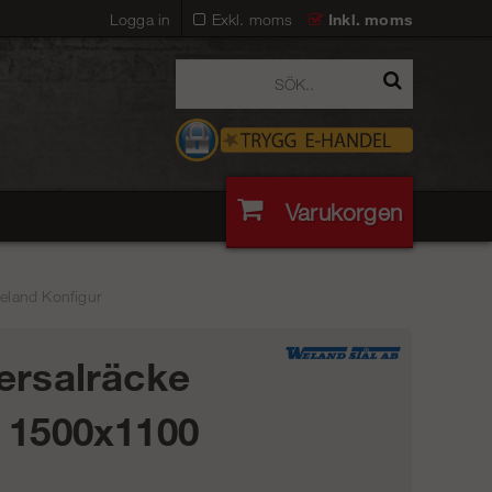
Logga in
Exkl. moms
Inkl. moms
Varukorgen
eland Konfigur
ersalräcke
 1500x1100