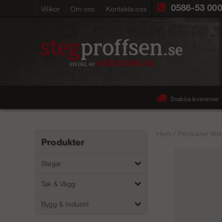
0586-53 00
Villkor
Om oss
Kontakta oss
Snabba leveranser
Hem
/
Produkter Wel
Produkter
Stegar
Tak & Vägg
Bygg & Industri