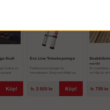
FÖRETAG EXKL. MOMS
ge Svall
Eco Line Teleskopstege
Snabbfäste
pack)
ge Svall är en
Perfekta hemmastegen för
Ett snabbfäste 
tropolerat
hemmafixaren. Steg med räfflad yta
och Våg för att
för att minimera h...
och m...
Köp!
Köp!
fr. 2 925 kr
fr. 750 kr