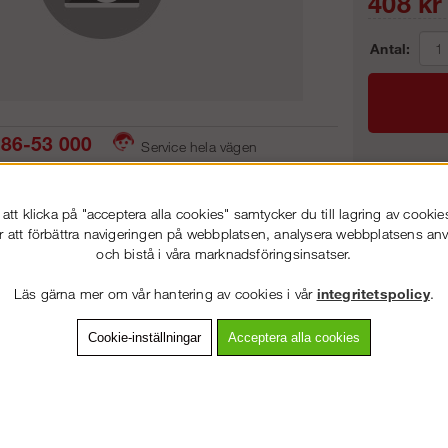
408
kr
Antal:
86-53 000
Service hela vägen
 snabb leverans
Prisgaranti
Frakt:
tt klicka på "acceptera alla cookies" samtycker du till lagring av cookie
Artnr:
r att förbättra navigeringen på webbplatsen, analysera webbplatsens a
och bistå i våra marknadsföringsinsatser.
VÄLKOMMEN TILL
STEGPROFFSEN.SE
Läs gärna mer om vår hantering av cookies i vår
integritetspolicy
.
VÄNLIGEN VÄLJ PRIVAT ELLER FÖRETAG NEDAN.
vning
Detaljerad info
Van
Cookie-inställningar
Acceptera alla cookies
Andra köpte även
PRIVAT INKL. MOMS