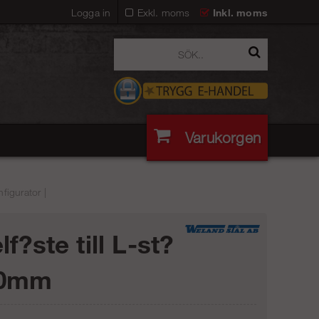
Logga in
Exkl. moms
Inkl. moms
Varukorgen
figurator |
f?ste till L-st?
00mm