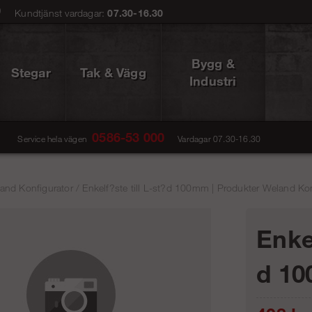
0
Kundtjänst vardagar:
07.30-16.30
Bygg &
Stegar
Tak & Vägg
Industri
0586-53 000
Service hela vägen
Vardagar 07.30-16.30
and Konfigurator
/
Enkelf?ste till L-st?d 100mm | Produkter Weland Kon
Enkel
d 1