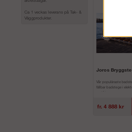
arbetsdagar.
Ca 1 veckas leverans på Tak- &
Väggprodukter.
Joros Bryggste
Vår populäraste badste
fällbar badstege i elek
rostfri...
fr. 4 888 kr