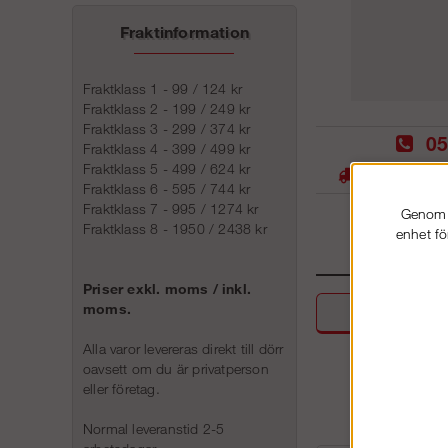
Fraktinformation
Fraktklass 1 - 99 / 124 kr
Fraktklass 2 - 199 / 249 kr
Fraktklass 3 - 299 / 374 kr
05
Fraktklass 4 - 399 / 499 kr
Fraktklass 5 - 499 / 624 kr
Stora lager -
Fraktklass 6 - 595 / 744 kr
Fraktklass 7 - 995 / 1274 kr
Genom a
Fraktklass 8 - 1950 / 2438 kr
enhet fö
Priser exkl. moms / inkl.
moms.
Beskri
Alla varor levereras direkt till dörr
oavsett om du är privatperson
eller företag.
Normal leveranstid 2-5