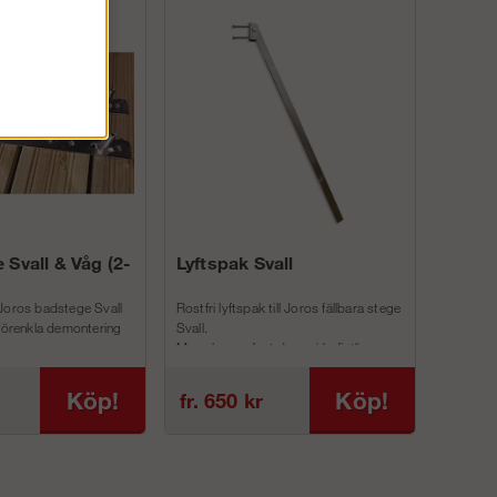
 Svall & Våg (2-
Lyftspak Svall
Joros badstege Svall
Rostfri lyftspak till Joros fällbara stege
 förenkla demontering
Svall.
Man skruvar fast denna i befintliga
inf...
Köp!
Köp!
fr. 650 kr