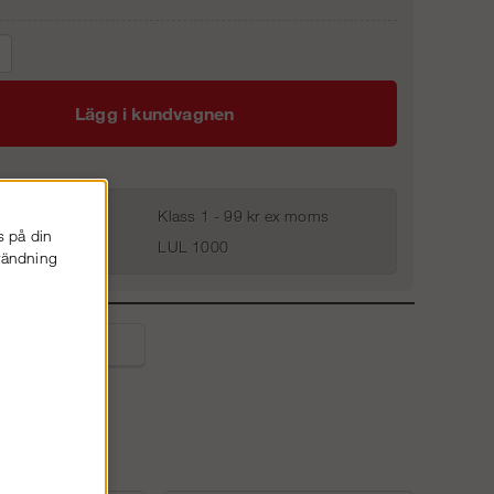
Lägg i kundvagnen
Klass 1 - 99 kr ex moms
s på din
LUL 1000
nvändning
liga frågor