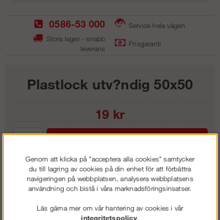
0586-53 000
Service hela vägen
Stora lager - snabb
Prisgaranti
leverans
Plastlock utv?ndig 50x50
19
kr
Lägg i kundvagnen
Genom att klicka på "acceptera alla cookies" samtycker
du till lagring av cookies på din enhet för att förbättra
navigeringen på webbplatsen, analysera webbplatsens
användning och bistå i våra marknadsföringsinsatser.
Frakt:
Klass 1 - 99 kr ex moms
Artnr:
PL 5050
Läs gärna mer om vår hantering av cookies i vår
integritetspolicy
.