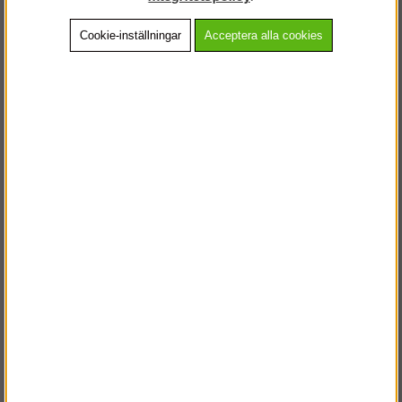
Cookie-inställningar
Acceptera alla cookies
Beskrivning
Detaljerad info
Vanliga frågor
Andra köpte även
VÄLKOMMEN TILL
STEGPROFFSEN.SE
VÄNLIGEN VÄLJ PRIVAT ELLER FÖRETAG NEDAN.
PRIVAT INKL. MOMS