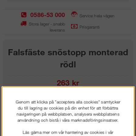
0586-53 000
Service hela vägen
Stora lager - snabb
Prisgaranti
leverans
Falsfäste snöstopp monterad
rödl
263
kr
Lägg i kundvagnen
Genom att klicka på "acceptera alla cookies" samtycker
du till lagring av cookies på din enhet för att förbättra
navigeringen på webbplatsen, analysera webbplatsens
användning och bistå i våra marknadsföringsinsatser.
Frakt:
Klass 1 - 99 kr ex moms
Läs gärna mer om vår hantering av cookies i vår