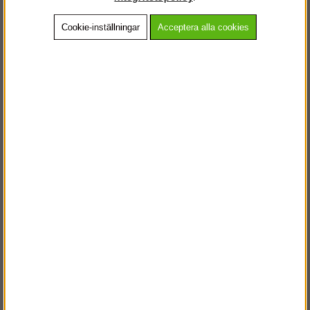
Cookie-inställningar
Acceptera alla cookies
Beskrivning
Detaljerad info
Vanliga frågor
Andra köpte även
VÄLKOMMEN TILL
STEGPROFFSEN.SE
VÄNLIGEN VÄLJ PRIVAT ELLER FÖRETAG NEDAN.
PRIVAT INKL. MOMS