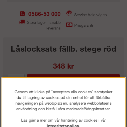
0586-53 000
Service hela vägen
Stora lager - snabb
Prisgaranti
leverans
Låslocksats fällb. stege röd
348
kr
Lägg i kundvagnen
Genom att klicka på "acceptera alla cookies" samtycker
du till lagring av cookies på din enhet för att förbättra
navigeringen på webbplatsen, analysera webbplatsens
användning och bistå i våra marknadsföringsinsatser.
Frakt:
Klass 1 - 99 kr ex moms
Artnr:
RFS1000
Läs gärna mer om vår hantering av cookies i vår
integritetspolicy
.