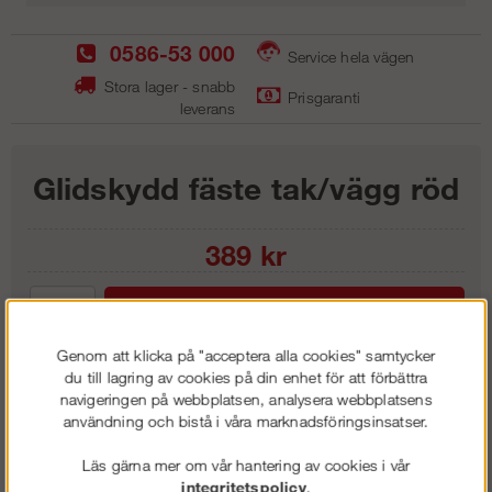
0586-53 000
Service hela vägen
Stora lager - snabb
Prisgaranti
leverans
Glidskydd fäste tak/vägg röd
389
kr
Lägg i kundvagnen
Genom att klicka på "acceptera alla cookies" samtycker
du till lagring av cookies på din enhet för att förbättra
navigeringen på webbplatsen, analysera webbplatsens
användning och bistå i våra marknadsföringsinsatser.
Frakt:
Klass 1 - 99 kr ex moms
Artnr:
RGS6002
Läs gärna mer om vår hantering av cookies i vår
integritetspolicy
.