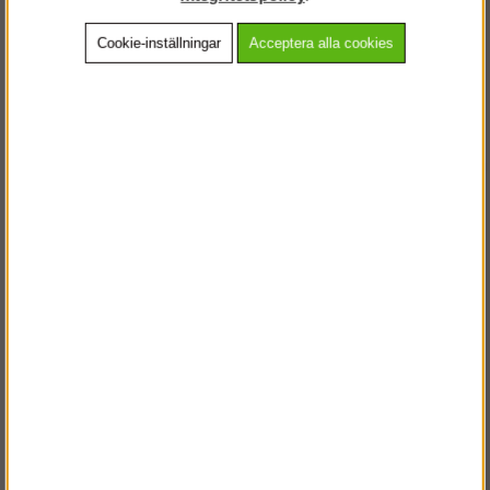
Cookie-inställningar
Acceptera alla cookies
Beskrivning
Detaljerad info
Vanliga frågor
Andra köpte även
VÄLKOMMEN TILL
STEGPROFFSEN.SE
VÄNLIGEN VÄLJ PRIVAT ELLER FÖRETAG NEDAN.
PRIVAT INKL. MOMS