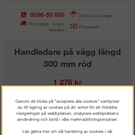
0586-53 000
Service hela vägen
Stora lager - snabb
Prisgaranti
leverans
Handledare på vägg längd
300 mm röd
1 276
kr
Lägg i kundvagnen
Genom att klicka på "acceptera alla cookies" samtycker
du till lagring av cookies på din enhet för att förbättra
navigeringen på webbplatsen, analysera webbplatsens
användning och bistå i våra marknadsföringsinsatser.
Frakt:
Klass 1 - 99 kr ex moms
Läs gärna mer om vår hantering av cookies i vår