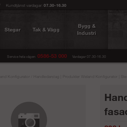
0
Kundtjänst vardagar:
07.30-16.30
Bygg &
Stegar
Tak & Vägg
Industri
0586-53 000
Service hela vägen
Vardagar 07.30-16.30
and Konfigurator
/
Handledarstag | Produkter Weland Konfigurator | Ste
Hand
fasa