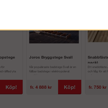
FÖRETAG EXKL. MOMS
kopstege
Joros Bryggstege Svall
Snabbfäste
pack)
 för
Vår populäraste badstege Svall är en
Ett snabbfäste 
d räfflad yta
fällbar badstege i elektropolerat
och Våg för att
rostfri...
och m...
Köp!
Köp!
fr. 4 888 kr
fr. 750 kr