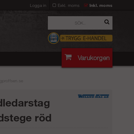
Logga in
Exkl. moms
Inkl. moms
Varukorgen
gproffsen.se
ledarstag
dstege röd