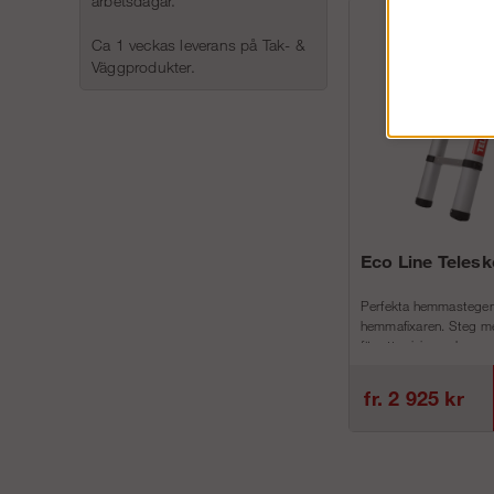
arbetsdagar.
Ca 1 veckas leverans på Tak- &
Väggprodukter.
Eco Line Teles
Perfekta hemmastegen
hemmafixaren. Steg me
för att minimera h...
fr. 2 925 kr