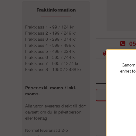
Fraktinformation
Fraktklass 1 - 99 / 124 kr
Fraktklass 2 - 199 / 249 kr
Fraktklass 3 - 299 / 374 kr
05
Fraktklass 4 - 399 / 499 kr
Fraktklass 5 - 499 / 624 kr
Stora lager -
Fraktklass 6 - 595 / 744 kr
Fraktklass 7 - 995 / 1274 kr
Genom a
Fraktklass 8 - 1950 / 2438 kr
enhet fö
Priser exkl. moms / inkl.
moms.
Beskri
Alla varor levereras direkt till dörr
oavsett om du är privatperson
eller företag.
Normal leveranstid 2-5