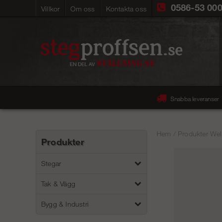
0586-53 00
Villkor
Om oss
Kontakta oss
Snabba leveranser
Hem
/
Produkter Wel
Produkter
Stegar
Tak & Vägg
Bygg & Industri