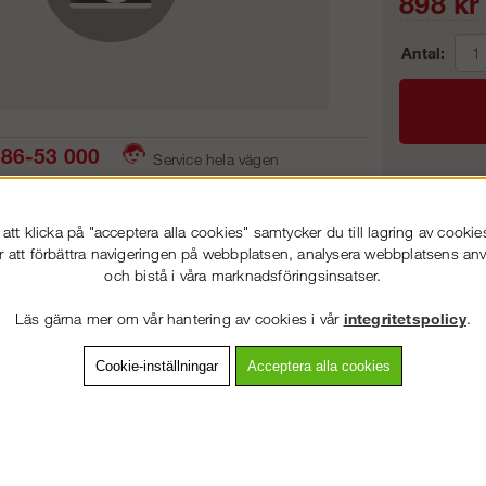
898
kr
Antal:
86-53 000
Service hela vägen
 snabb leverans
Prisgaranti
Frakt:
tt klicka på "acceptera alla cookies" samtycker du till lagring av cookie
Artnr:
r att förbättra navigeringen på webbplatsen, analysera webbplatsens a
och bistå i våra marknadsföringsinsatser.
VÄLKOMMEN TILL
STEGPROFFSEN.SE
Läs gärna mer om vår hantering av cookies i vår
integritetspolicy
.
VÄNLIGEN VÄLJ PRIVAT ELLER FÖRETAG NEDAN.
vning
Detaljerad info
Van
Cookie-inställningar
Acceptera alla cookies
Andra köpte även
PRIVAT INKL. MOMS