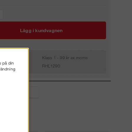
Lägg i kundvagnen
Klass 1 - 99 kr ex moms
s på din
RHL1290
nvändning
liga frågor