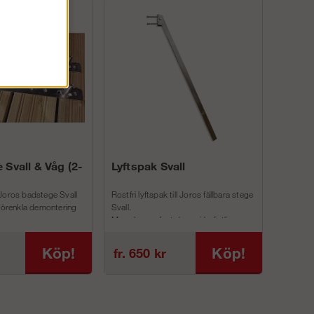
 Svall & Våg (2-
Lyftspak Svall
Joros badstege Svall
Rostfri lyftspak till Joros fällbara stege
 förenkla demontering
Svall.
Man skruvar fast denna i befintliga
inf...
Köp!
Köp!
fr. 650 kr