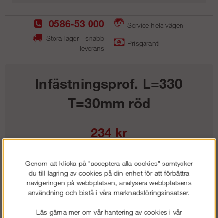
0586-53 000
Service hela vägen
Stora lager - snabb
Prisgaranti
leverans
Infästningsprof. L=330
T=30mm röd
234
kr
Lägg i kundvagnen
Genom att klicka på "acceptera alla cookies" samtycker
du till lagring av cookies på din enhet för att förbättra
navigeringen på webbplatsen, analysera webbplatsens
användning och bistå i våra marknadsföringsinsatser.
Frakt:
Klass 1 - 99 kr ex moms
Läs gärna mer om vår hantering av cookies i vår