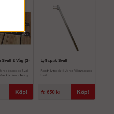
 Svall & Våg (2-
Lyftspak Svall
Joros badstege Svall
Rostfri lyftspak till Joros fällbara stege
 förenkla demontering
Svall.
Man skruvar fast denna i befintliga
inf...
Köp!
Köp!
fr. 650 kr