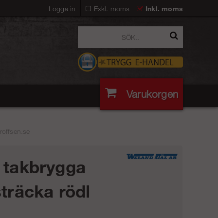
Logga in
Exkl. moms
Inkl. moms
Varukorgen
roffsen.se
 takbrygga
sträcka rödl