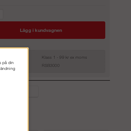
Lägg i kundvagnen
Klass 1 - 99 kr ex moms
s på din
RSB3000
nvändning
liga frågor