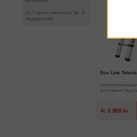
arbetsdagar.
Ca 1 veckas leverans på Tak- &
Väggprodukter.
Eco Line Teles
Perfekta hemmastegen
hemmafixaren. Steg me
för att minimera h...
fr. 2 925 kr