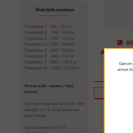
Fraktinformation
Fraktklass 1 - 99 / 124 kr
Fraktklass 2 - 199 / 249 kr
Fraktklass 3 - 299 / 374 kr
05
Fraktklass 4 - 399 / 499 kr
Fraktklass 5 - 499 / 624 kr
Stora lager -
Fraktklass 6 - 595 / 744 kr
Fraktklass 7 - 995 / 1274 kr
Genom a
Fraktklass 8 - 1950 / 2438 kr
enhet fö
Priser exkl. moms / inkl.
moms.
Beskri
Alla varor levereras direkt till dörr
oavsett om du är privatperson
eller företag.
Normal leveranstid 2-5