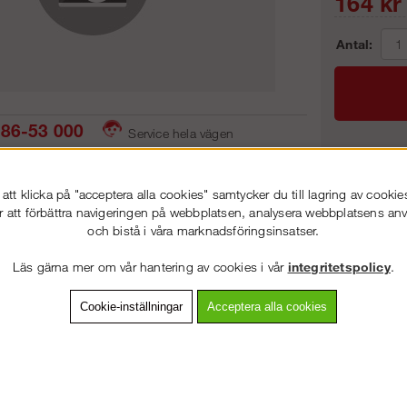
164
kr
Antal:
86-53 000
Service hela vägen
 snabb leverans
Prisgaranti
Frakt:
tt klicka på "acceptera alla cookies" samtycker du till lagring av cookie
Artnr:
r att förbättra navigeringen på webbplatsen, analysera webbplatsens a
och bistå i våra marknadsföringsinsatser.
VÄLKOMMEN TILL
STEGPROFFSEN.SE
Läs gärna mer om vår hantering av cookies i vår
integritetspolicy
.
VÄNLIGEN VÄLJ PRIVAT ELLER FÖRETAG NEDAN.
vning
Detaljerad info
Van
Cookie-inställningar
Acceptera alla cookies
Andra köpte även
PRIVAT INKL. MOMS