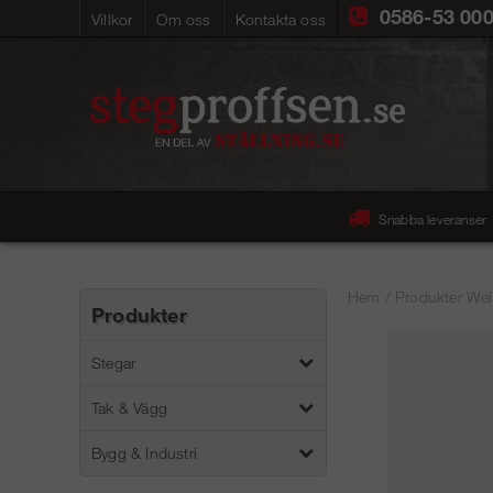
0586-53 00
Villkor
Om oss
Kontakta oss
Snabba leveranser
Hem
/
Produkter Wel
Produkter
Stegar
Tak & Vägg
Bygg & Industri