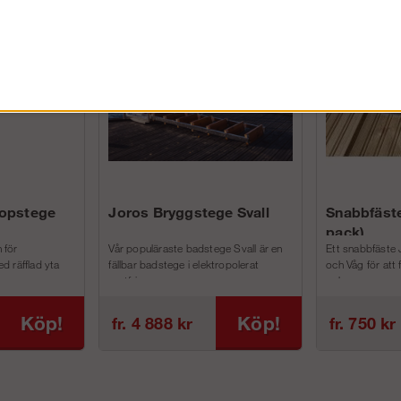
FÖRETAG EXKL. MOMS
kopstege
Joros Bryggstege Svall
Snabbfäste
pack)
 för
Vår populäraste badstege Svall är en
Ett snabbfäste 
d räfflad yta
fällbar badstege i elektropolerat
och Våg för att
rostfri...
och m...
Köp!
Köp!
fr. 4 888 kr
fr. 750 kr