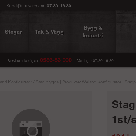
0
Kundtjänst vardagar:
07.30-16.30
Bygg &
Stegar
Tak & Vägg
Industri
0586-53 000
Service hela vägen
Vardagar 07.30-16.30
and Konfigurator
/
Stag brygga | Produkter Weland Konfigurator | Stegp
Stag
1st/