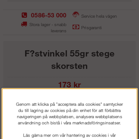
0586-53 000
Service hela vägen
Stora lager - snabb
Prisgaranti
leverans
F?stvinkel 55gr stege
skorsten
173
kr
Lägg i kundvagnen
Genom att klicka på "acceptera alla cookies" samtycker
du till lagring av cookies på din enhet för att förbättra
navigeringen på webbplatsen, analysera webbplatsens
användning och bistå i våra marknadsföringsinsatser.
Frakt:
Klass 1 - 99 kr ex moms
Läs gärna mer om vår hantering av cookies i vår