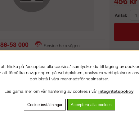
456
kr
Antal:
86-53 000
Service hela vägen
 snabb leverans
Prisgaranti
Frakt:
tt klicka på "acceptera alla cookies" samtycker du till lagring av cookie
Artnr:
r att förbättra navigeringen på webbplatsen, analysera webbplatsens a
och bistå i våra marknadsföringsinsatser.
VÄLKOMMEN TILL
STEGPROFFSEN.SE
Läs gärna mer om vår hantering av cookies i vår
integritetspolicy
.
VÄNLIGEN VÄLJ PRIVAT ELLER FÖRETAG NEDAN.
vning
Detaljerad info
Van
Cookie-inställningar
Acceptera alla cookies
Andra köpte även
PRIVAT INKL. MOMS