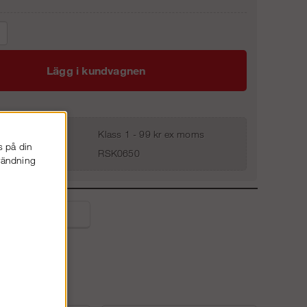
Lägg i kundvagnen
Klass 1 - 99 kr ex moms
s på din
RSK0650
nvändning
liga frågor