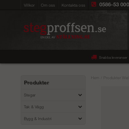
0586-53 00
Villkor
Om oss
Kontakta oss
Snabba leveranser
Hem
/
Produkter Wel
Produkter
Stegar
Tak & Vägg
Bygg & Industri