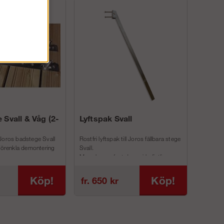
 Svall & Våg (2-
Lyftspak Svall
Joros badstege Svall
Rostfri lyftspak till Joros fällbara stege
 förenkla demontering
Svall.
Man skruvar fast denna i befintliga
inf...
Köp!
Köp!
fr. 650 kr