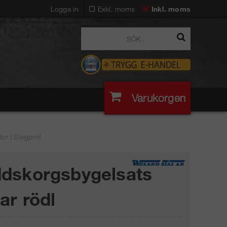
Logga in
Exkl. moms
Inkl. moms
Varukorgen
or | Stegprof
dskorgsbygelsats
ar rödl