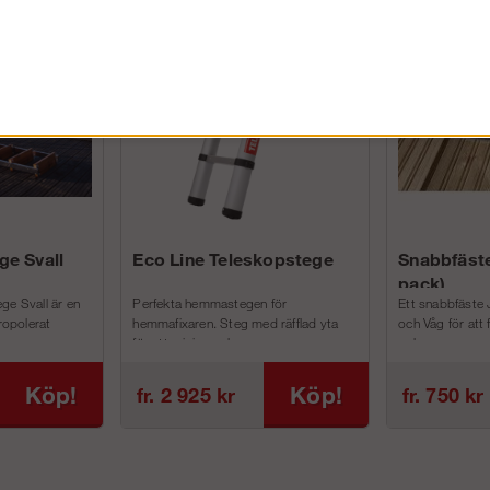
FÖRETAG EXKL. MOMS
ge Svall
Eco Line Teleskopstege
Snabbfäste
pack)
ge Svall är en
Perfekta hemmastegen för
Ett snabbfäste 
tropolerat
hemmafixaren. Steg med räfflad yta
och Våg för att
för att minimera h...
och m...
Köp!
Köp!
fr. 2 925 kr
fr. 750 kr