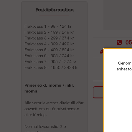
Fraktinformation
Fraktklass 1 - 99 / 124 kr
Fraktklass 2 - 199 / 249 kr
Fraktklass 3 - 299 / 374 kr
05
Fraktklass 4 - 399 / 499 kr
Fraktklass 5 - 499 / 624 kr
Stora lager -
Fraktklass 6 - 595 / 744 kr
Fraktklass 7 - 995 / 1274 kr
Genom a
Fraktklass 8 - 1950 / 2438 kr
enhet fö
Priser exkl. moms / inkl.
moms.
Beskri
Alla varor levereras direkt till dörr
oavsett om du är privatperson
eller företag.
Normal leveranstid 2-5