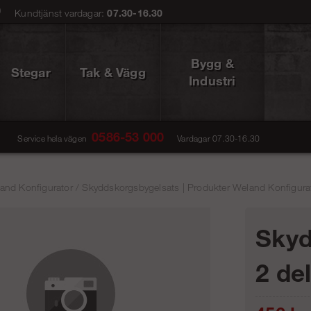
0
Kundtjänst vardagar:
07.30-16.30
Bygg &
Stegar
Tak & Vägg
Industri
0586-53 000
Service hela vägen
Vardagar 07.30-16.30
and Konfigurator
/
Skyddskorgsbygelsats | Produkter Weland Konfigurat
Skyd
2 del