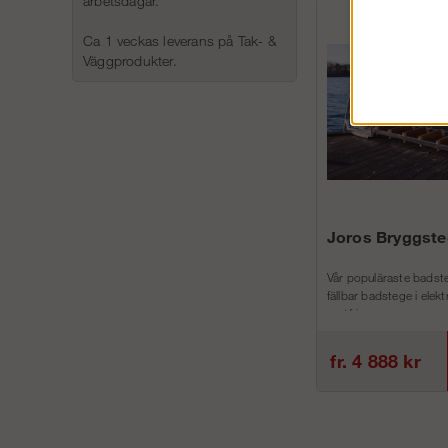
arbetsdagar.
Ca 1 veckas leverans på Tak- &
Väggprodukter.
Joros Bryggste
Vår populäraste badste
fällbar badstege i elek
rostfri...
fr. 4 888 kr