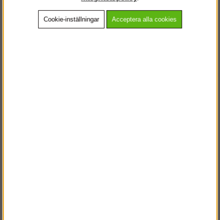
Cookie-inställningar
Acceptera alla cookies
Beskrivning
Detaljerad info
Vanliga frågor
Andra köpte även
VÄLKOMMEN TILL
STEGPROFFSEN.SE
VÄNLIGEN VÄLJ PRIVAT ELLER FÖRETAG NEDAN.
PRIVAT INKL. MOMS