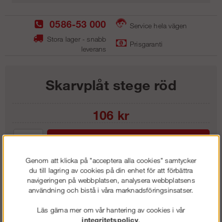
0586-53 000
Service hela vägen
Stora lager - snabb
Prisgaranti
leverans
Skarvplåt stege röd
106
kr
Lägg i kundvagnen
Genom att klicka på "acceptera alla cookies" samtycker
du till lagring av cookies på din enhet för att förbättra
navigeringen på webbplatsen, analysera webbplatsens
användning och bistå i våra marknadsföringsinsatser.
Frakt:
Klass 1 - 99 kr ex moms
Artnr:
RSK2500
Läs gärna mer om vår hantering av cookies i vår
integritetspolicy
.