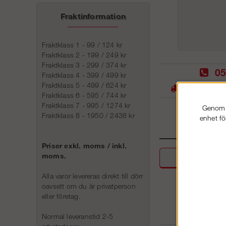
Fraktinformation
Fraktklass 1 - 99 / 124 kr
Fraktklass 2 - 199 / 249 kr
Fraktklass 3 - 299 / 374 kr
05
Fraktklass 4 - 399 / 499 kr
Fraktklass 5 - 499 / 624 kr
Stora lager -
Fraktklass 6 - 595 / 744 kr
Fraktklass 7 - 995 / 1274 kr
Genom a
Fraktklass 8 - 1950 / 2438 kr
enhet fö
Priser exkl. moms / inkl.
moms.
Beskri
Alla varor levereras direkt till dörr
oavsett om du är privatperson
eller företag.
Normal leveranstid 2-5