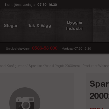
0
Kundtjänst vardagar:
07.30-16.30
Bygg &
Stegar
Tak & Vägg
Industri
0586-53 000
Service hela vägen
Vardagar 07.30-16.30
and Konfigurator
/
Sparklist r?cke (L?ngd: 2000mm) | Produkter Weland
Spar
200