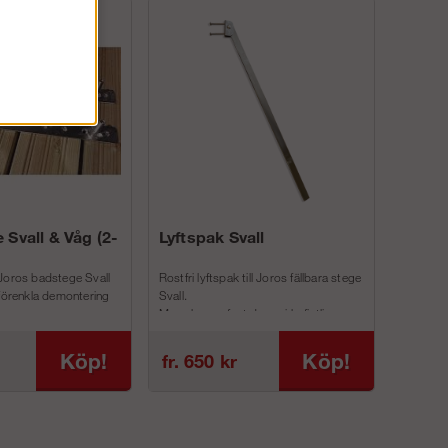
 Svall & Våg (2-
Lyftspak Svall
Joros badstege Svall
Rostfri lyftspak till Joros fällbara stege
 förenkla demontering
Svall.
Man skruvar fast denna i befintliga
inf...
Köp!
Köp!
fr. 650 kr