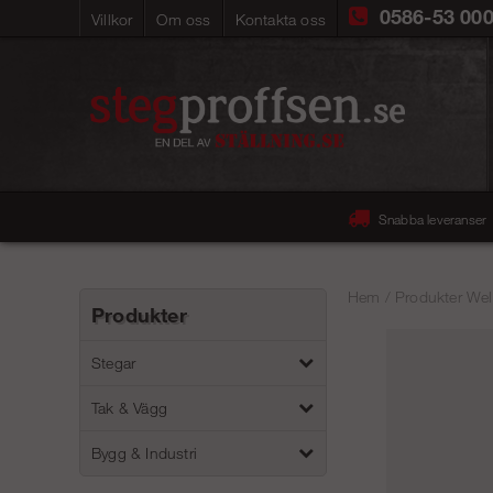
0586-53 00
Villkor
Om oss
Kontakta oss
Snabba leveranser
Hem
/
Produkter Wel
Produkter
Stegar
Tak & Vägg
Bygg & Industri