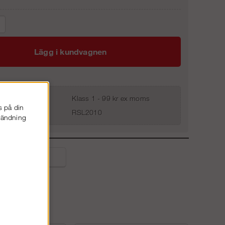
Lägg i kundvagnen
Klass 1 - 99 kr ex moms
s på din
RSL2010
nvändning
liga frågor