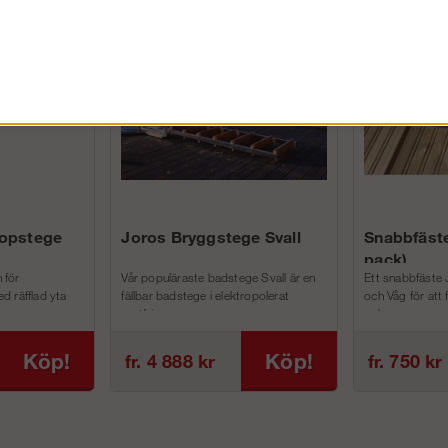
FÖRETAG EXKL. MOMS
kopstege
Joros Bryggstege Svall
Snabbfäste
pack)
 för
Vår populäraste badstege Svall är en
Ett snabbfäste 
d räfflad yta
fällbar badstege i elektropolerat
och Våg för att
rostfri...
och m...
Köp!
Köp!
fr. 4 888 kr
fr. 750 kr