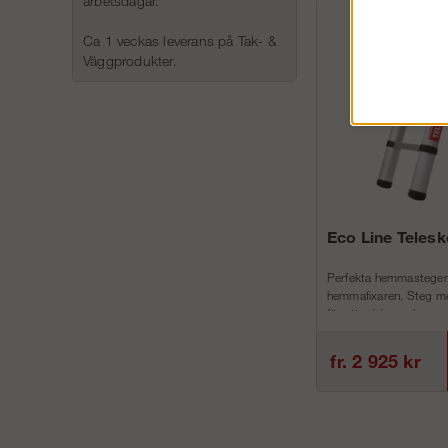
arbetsdagar.
Ca 1 veckas leverans på Tak- &
Väggprodukter.
Eco Line Teles
Perfekta hemmastegen
hemmafixaren. Steg me
för att minimera h...
fr. 2 925 kr