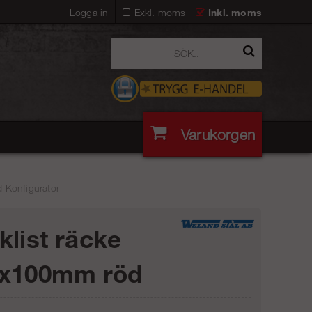
Logga in
Exkl. moms
Inkl. moms
Varukorgen
 Konfigurator
klist räcke
0x100mm röd