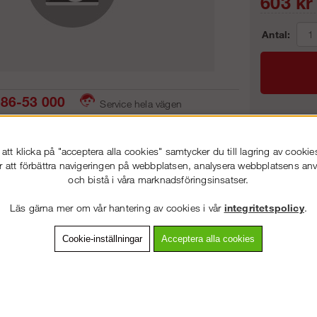
603
kr
Antal:
86-53 000
Service hela vägen
 snabb leverans
Prisgaranti
Frakt:
tt klicka på "acceptera alla cookies" samtycker du till lagring av cookie
Artnr:
r att förbättra navigeringen på webbplatsen, analysera webbplatsens a
och bistå i våra marknadsföringsinsatser.
VÄLKOMMEN TILL
STEGPROFFSEN.SE
Läs gärna mer om vår hantering av cookies i vår
integritetspolicy
.
VÄNLIGEN VÄLJ PRIVAT ELLER FÖRETAG NEDAN.
vning
Detaljerad info
Van
Cookie-inställningar
Acceptera alla cookies
Andra köpte även
PRIVAT INKL. MOMS