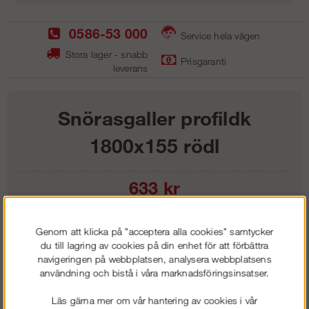
0586-53 000
Service hela vägen
Stora lager - snabb
Prisgaranti
leverans
Snörasgaller profildk
1800x155 rödl
633
kr
Lägg i kundvagnen
Genom att klicka på "acceptera alla cookies" samtycker
du till lagring av cookies på din enhet för att förbättra
navigeringen på webbplatsen, analysera webbplatsens
användning och bistå i våra marknadsföringsinsatser.
Frakt:
Klass 1 - 99 kr ex moms
Läs gärna mer om vår hantering av cookies i vår