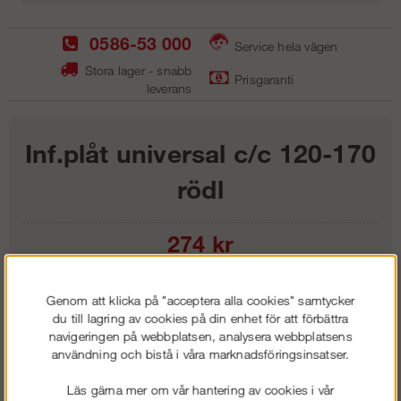
0586-53 000
Service hela vägen
Stora lager - snabb
Prisgaranti
leverans
Inf.plåt universal c/c 120-170
rödl
274
kr
Lägg i kundvagnen
Genom att klicka på "acceptera alla cookies" samtycker
du till lagring av cookies på din enhet för att förbättra
navigeringen på webbplatsen, analysera webbplatsens
användning och bistå i våra marknadsföringsinsatser.
Frakt:
Klass 1 - 99 kr ex moms
Läs gärna mer om vår hantering av cookies i vår