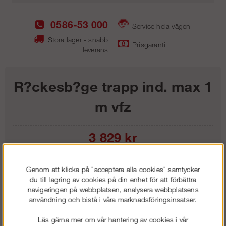
0586-53 000
Service hela vägen
Stora lager - snabb
Prisgaranti
leverans
R?ckesb?ge trapp ind. max 1
m vfz
3 829
kr
Lägg i kundvagnen
Genom att klicka på "acceptera alla cookies" samtycker
du till lagring av cookies på din enhet för att förbättra
navigeringen på webbplatsen, analysera webbplatsens
användning och bistå i våra marknadsföringsinsatser.
Frakt:
Klass 1 - 99 kr ex moms
Läs gärna mer om vår hantering av cookies i vår