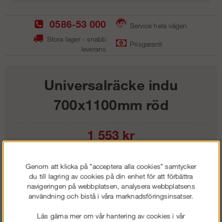
0586-53 000
Service hela vägen
Stora lager - snabb
Prisgaranti
leverans
Universalräcke indu
700x1100mm röd
1 553
kr
Lägg i kundvagnen
Genom att klicka på "acceptera alla cookies" samtycker
du till lagring av cookies på din enhet för att förbättra
navigeringen på webbplatsen, analysera webbplatsens
användning och bistå i våra marknadsföringsinsatser.
Frakt:
Klass 1 - 99 kr ex moms
Läs gärna mer om vår hantering av cookies i vår