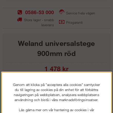
0586-53 000
Service hela vägen
Stora lager - snabb
Prisgaranti
leverans
Weland universalstege
900mm röd
1 478
kr
Lägg i kundvagnen
Genom att klicka på "acceptera alla cookies" samtycker
du till lagring av cookies på din enhet för att förbättra
navigeringen på webbplatsen, analysera webbplatsens
användning och bistå i våra marknadsföringsinsatser.
Frakt:
Klass 1 - 99 kr ex moms
Läs gärna mer om vår hantering av cookies i vår