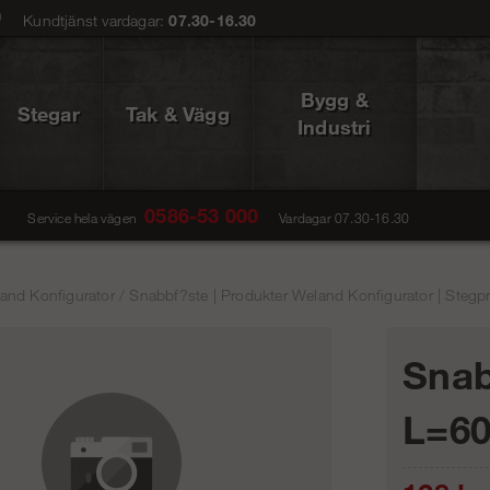
0
Kundtjänst vardagar:
07.30-16.30
Bygg &
Stegar
Tak & Vägg
Industri
0586-53 000
Service hela vägen
Vardagar 07.30-16.30
and Konfigurator
/
Snabbf?ste | Produkter Weland Konfigurator | Stegp
Snab
L=6