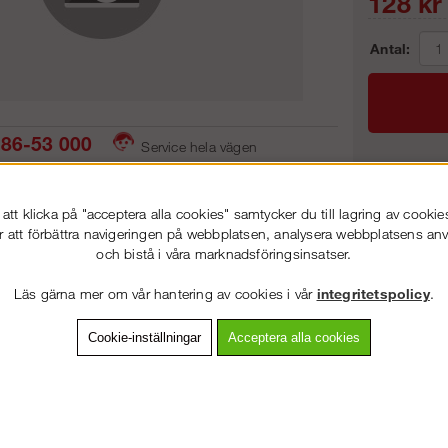
128
kr
Antal:
86-53 000
Service hela vägen
 snabb leverans
Prisgaranti
Frakt:
tt klicka på "acceptera alla cookies" samtycker du till lagring av cookie
Artnr:
r att förbättra navigeringen på webbplatsen, analysera webbplatsens a
och bistå i våra marknadsföringsinsatser.
VÄLKOMMEN TILL
STEGPROFFSEN.SE
Läs gärna mer om vår hantering av cookies i vår
integritetspolicy
.
VÄNLIGEN VÄLJ PRIVAT ELLER FÖRETAG NEDAN.
vning
Detaljerad info
Van
Cookie-inställningar
Acceptera alla cookies
Andra köpte även
PRIVAT INKL. MOMS