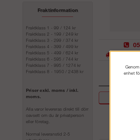
Fraktinformation
Fraktklass 1 - 99 / 124 kr
Fraktklass 2 - 199 / 249 kr
Fraktklass 3 - 299 / 374 kr
05
Fraktklass 4 - 399 / 499 kr
Fraktklass 5 - 499 / 624 kr
Stora lager -
Fraktklass 6 - 595 / 744 kr
Fraktklass 7 - 995 / 1274 kr
Genom a
Fraktklass 8 - 1950 / 2438 kr
enhet fö
Priser exkl. moms / inkl.
moms.
Beskri
Alla varor levereras direkt till dörr
oavsett om du är privatperson
eller företag.
Normal leveranstid 2-5