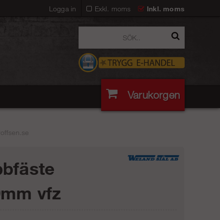
Logga in
Exkl. moms
Inkl. moms
Varukorgen
roffsen.se
bfäste
0mm vfz