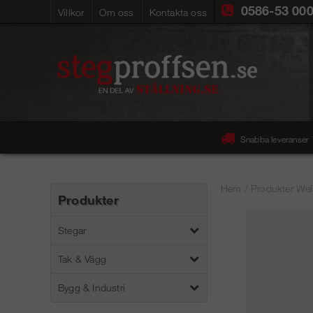
0586-53 00
Villkor
Om oss
Kontakta oss
Snabba leveranser
Hem
/
Produkter Wel
Produkter
Stegar
Tak & Vägg
Bygg & Industri