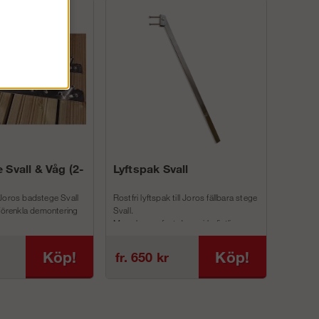
 Svall & Våg (2-
Lyftspak Svall
Joros badstege Svall
Rostfri lyftspak till Joros fällbara stege
 förenkla demontering
Svall.
Man skruvar fast denna i befintliga
inf...
Köp!
Köp!
fr. 650 kr