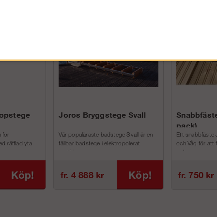
FÖRETAG EXKL. MOMS
kopstege
Joros Bryggstege Svall
Snabbfäste
pack)
 för
Vår populäraste badstege Svall är en
Ett snabbfäste 
d räfflad yta
fällbar badstege i elektropolerat
och Våg för att
rostfri...
och m...
Köp!
Köp!
fr. 4 888 kr
fr. 750 kr