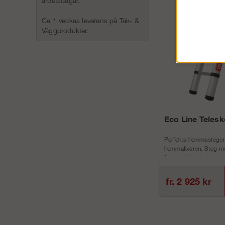
arbetsdagar.
Ca 1 veckas leverans på Tak- &
Väggprodukter.
Eco Line Teles
Perfekta hemmastegen
hemmafixaren. Steg me
för att minimera h...
fr. 2 925 kr