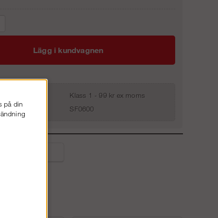
Lägg i kundvagnen
Klass 1 - 99 kr ex moms
s på din
SF0600
nvändning
liga frågor