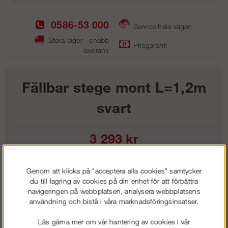
0586-53 000
Service hela vägen
Stora lager - snabb
Prisgaranti
leverans
Fällbar stege mont L=1,2m
svart
3 293
kr
Lägg i kundvagnen
Genom att klicka på "acceptera alla cookies" samtycker
du till lagring av cookies på din enhet för att förbättra
navigeringen på webbplatsen, analysera webbplatsens
användning och bistå i våra marknadsföringsinsatser.
Frakt:
Klass 1 - 99 kr ex moms
Läs gärna mer om vår hantering av cookies i vår