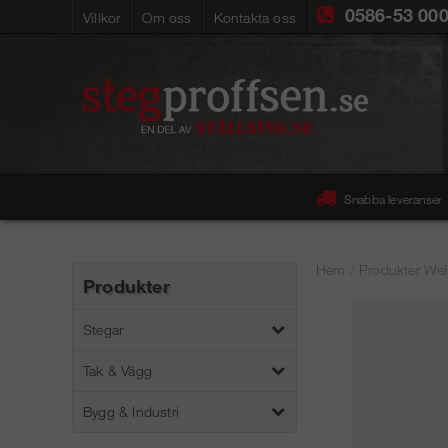
0586-53 00
Villkor
Om oss
Kontakta oss
Snabba leveranser
Hem
/
Produkter Wel
Produkter
Stegar
Tak & Vägg
Bygg & Industri