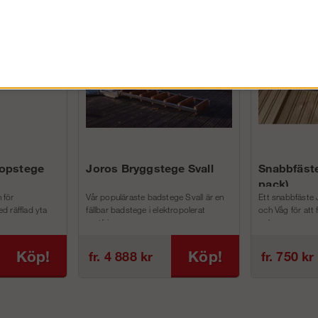
FÖRETAG EXKL. MOMS
kopstege
Joros Bryggstege Svall
Snabbfäste
pack)
 för
Vår populäraste badstege Svall är en
Ett snabbfäste 
d räfflad yta
fällbar badstege i elektropolerat
och Våg för att
rostfri...
och m...
Köp!
Köp!
fr. 4 888 kr
fr. 750 kr