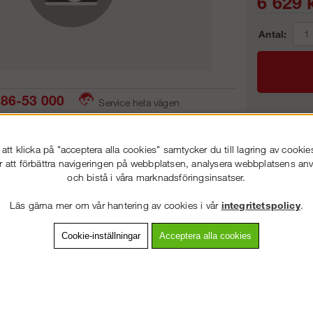
6 629
k
Antal:
86-53 000
Service hela vägen
 snabb leverans
Prisgaranti
Frakt:
tt klicka på "acceptera alla cookies" samtycker du till lagring av cookie
Artnr:
r att förbättra navigeringen på webbplatsen, analysera webbplatsens a
och bistå i våra marknadsföringsinsatser.
VÄLKOMMEN TILL
STEGPROFFSEN.SE
Läs gärna mer om vår hantering av cookies i vår
integritetspolicy
.
VÄNLIGEN VÄLJ PRIVAT ELLER FÖRETAG NEDAN.
vning
Detaljerad info
Van
Cookie-inställningar
Acceptera alla cookies
Andra köpte även
PRIVAT INKL. MOMS