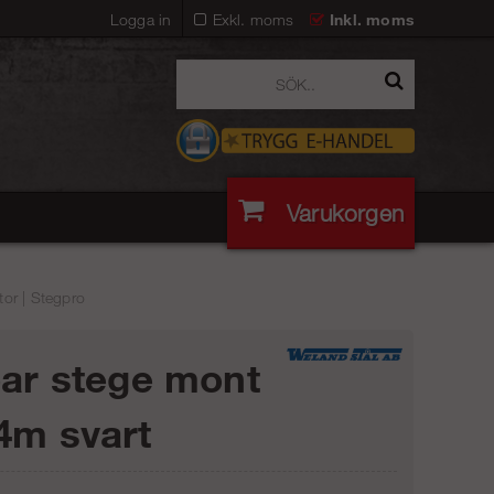
Logga in
Exkl. moms
Inkl. moms
Varukorgen
or | Stegpro
bar stege mont
4m svart