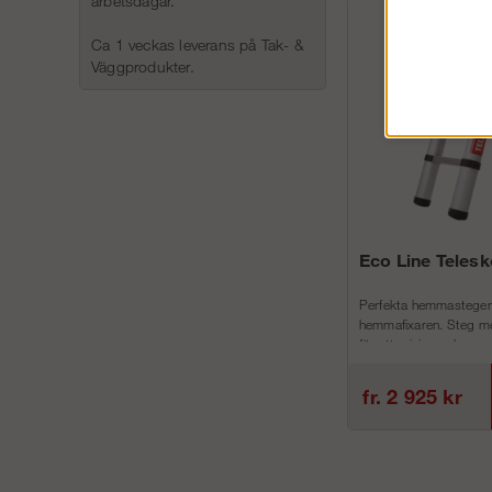
arbetsdagar.
Ca 1 veckas leverans på Tak- &
Väggprodukter.
Eco Line Teles
Perfekta hemmastegen
hemmafixaren. Steg me
för att minimera h...
fr. 2 925 kr