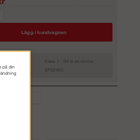
r
Lägg i kundvagnen
Klass 1 - 99 kr ex moms
s på din
SFS2450
nvändning
liga frågor