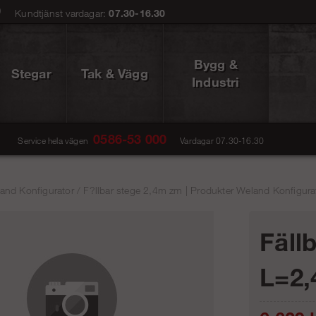
0
Kundtjänst vardagar:
07.30-16.30
Bygg &
Stegar
Tak & Vägg
Industri
0586-53 000
Service hela vägen
Vardagar 07.30-16.30
and Konfigurator
/
F?llbar stege 2,4m zm | Produkter Weland Konfigurat
Fäll
L=2,