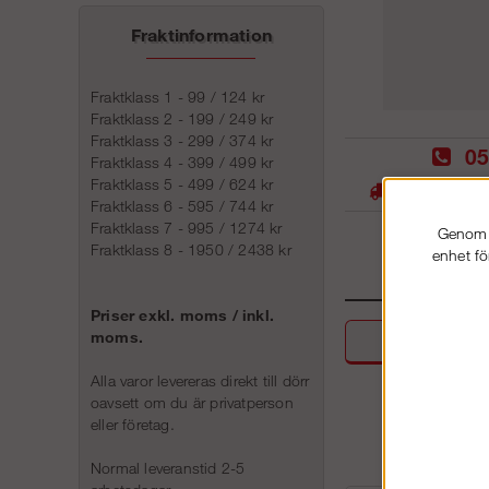
Fraktinformation
Fraktklass 1 - 99 / 124 kr
Fraktklass 2 - 199 / 249 kr
Fraktklass 3 - 299 / 374 kr
05
Fraktklass 4 - 399 / 499 kr
Fraktklass 5 - 499 / 624 kr
Stora lager -
Fraktklass 6 - 595 / 744 kr
Fraktklass 7 - 995 / 1274 kr
Genom a
Fraktklass 8 - 1950 / 2438 kr
enhet fö
Priser exkl. moms / inkl.
moms.
Beskri
Alla varor levereras direkt till dörr
oavsett om du är privatperson
eller företag.
Normal leveranstid 2-5