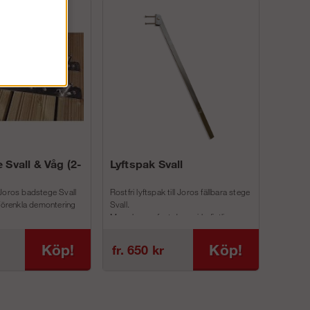
 Svall & Våg (2-
Lyftspak Svall
Joros badstege Svall
Rostfri lyftspak till Joros fällbara stege
 förenkla demontering
Svall.
Man skruvar fast denna i befintliga
inf...
Köp!
Köp!
fr. 650 kr