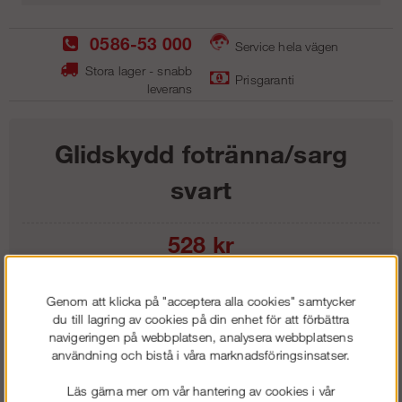
0586-53 000
Service hela vägen
Stora lager - snabb
Prisgaranti
leverans
Glidskydd fotränna/sarg
svart
528
kr
Lägg i kundvagnen
Genom att klicka på "acceptera alla cookies" samtycker
du till lagring av cookies på din enhet för att förbättra
navigeringen på webbplatsen, analysera webbplatsens
användning och bistå i våra marknadsföringsinsatser.
Frakt:
Klass 1 - 99 kr ex moms
Läs gärna mer om vår hantering av cookies i vår