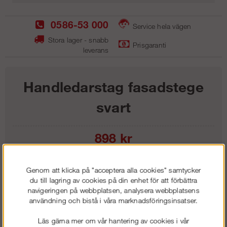
0586-53 000
Service hela vägen
Stora lager - snabb
Prisgaranti
leverans
Handledarstag fasadstege
svart
898
kr
Lägg i kundvagnen
Genom att klicka på "acceptera alla cookies" samtycker
du till lagring av cookies på din enhet för att förbättra
navigeringen på webbplatsen, analysera webbplatsens
användning och bistå i våra marknadsföringsinsatser.
Frakt:
Klass 1 - 99 kr ex moms
Läs gärna mer om vår hantering av cookies i vår