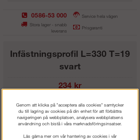
0586-53 000
Service hela vägen
Stora lager - snabb
Prisgaranti
leverans
Infästningsprofil L=330 T=19
svart
234
kr
Lägg i kundvagnen
Genom att klicka på "acceptera alla cookies" samtycker
du till lagring av cookies på din enhet för att förbättra
navigeringen på webbplatsen, analysera webbplatsens
användning och bistå i våra marknadsföringsinsatser.
Frakt:
Klass 1 - 99 kr ex moms
Läs gärna mer om vår hantering av cookies i vår