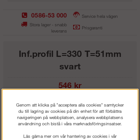
0586-53 000
Service hela vägen
Stora lager - snabb
Prisgaranti
leverans
Inf.profil L=330 T=51mm
svart
546
kr
Lägg i kundvagnen
Genom att klicka på "acceptera alla cookies" samtycker
du till lagring av cookies på din enhet för att förbättra
navigeringen på webbplatsen, analysera webbplatsens
användning och bistå i våra marknadsföringsinsatser.
Frakt:
Klass 1 - 99 kr ex moms
Läs gärna mer om vår hantering av cookies i vår