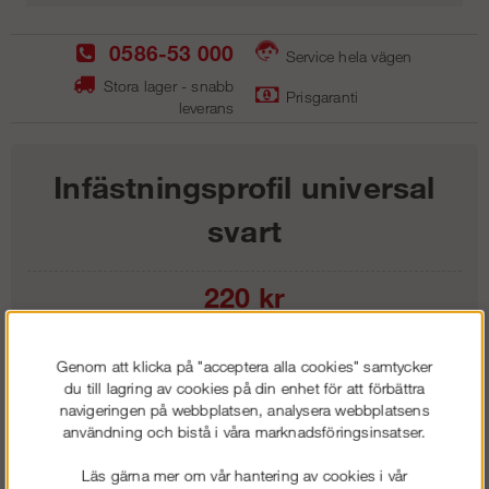
0586-53 000
Service hela vägen
Stora lager - snabb
Prisgaranti
leverans
Infästningsprofil universal
svart
220
kr
Lägg i kundvagnen
Genom att klicka på "acceptera alla cookies" samtycker
du till lagring av cookies på din enhet för att förbättra
navigeringen på webbplatsen, analysera webbplatsens
användning och bistå i våra marknadsföringsinsatser.
Frakt:
Klass 1 - 99 kr ex moms
Läs gärna mer om vår hantering av cookies i vår