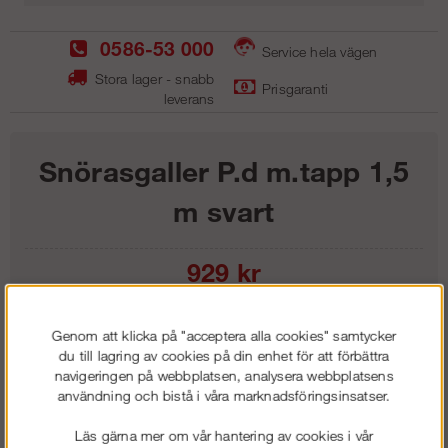
0586-53 000
Service hela vägen
Stora lager - snabb
Prisgaranti
leverans
Snörasgaller P.d m.tapp 1,5
m svart
929
kr
Lägg i kundvagnen
Genom att klicka på "acceptera alla cookies" samtycker
du till lagring av cookies på din enhet för att förbättra
navigeringen på webbplatsen, analysera webbplatsens
användning och bistå i våra marknadsföringsinsatser.
Frakt:
Klass 1 - 99 kr ex moms
Läs gärna mer om vår hantering av cookies i vår