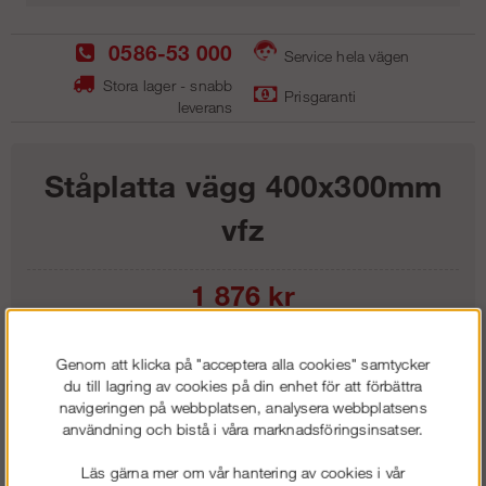
0586-53 000
Service hela vägen
Stora lager - snabb
Prisgaranti
leverans
Ståplatta vägg 400x300mm
vfz
1 876
kr
Lägg i kundvagnen
Genom att klicka på "acceptera alla cookies" samtycker
du till lagring av cookies på din enhet för att förbättra
navigeringen på webbplatsen, analysera webbplatsens
användning och bistå i våra marknadsföringsinsatser.
Frakt:
Klass 1 - 99 kr ex moms
Läs gärna mer om vår hantering av cookies i vår