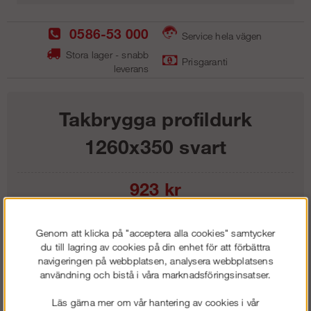
0586-53 000
Service hela vägen
Stora lager - snabb
Prisgaranti
leverans
Takbrygga profildurk
1260x350 svart
923
kr
Lägg i kundvagnen
Genom att klicka på "acceptera alla cookies" samtycker
du till lagring av cookies på din enhet för att förbättra
navigeringen på webbplatsen, analysera webbplatsens
användning och bistå i våra marknadsföringsinsatser.
Frakt:
Klass 1 - 99 kr ex moms
Läs gärna mer om vår hantering av cookies i vår