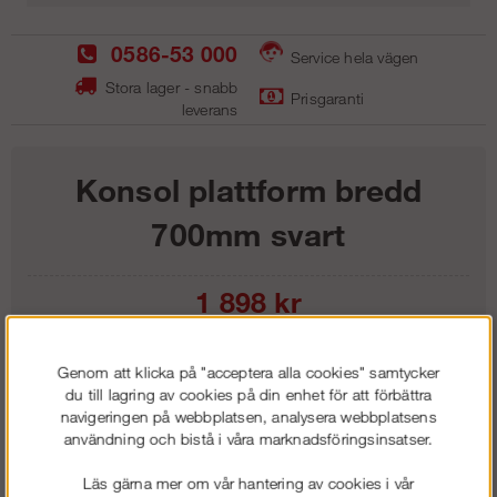
0586-53 000
Service hela vägen
Stora lager - snabb
Prisgaranti
leverans
Konsol plattform bredd
700mm svart
1 898
kr
Lägg i kundvagnen
Genom att klicka på "acceptera alla cookies" samtycker
du till lagring av cookies på din enhet för att förbättra
navigeringen på webbplatsen, analysera webbplatsens
användning och bistå i våra marknadsföringsinsatser.
Frakt:
Klass 1 - 99 kr ex moms
Läs gärna mer om vår hantering av cookies i vår