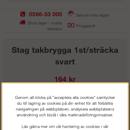
0586-53 000
Service hela vägen
Stora lager - snabb
Prisgaranti
leverans
Stag takbrygga 1st/sträcka
svart
164
kr
Lägg i kundvagnen
Genom att klicka på "acceptera alla cookies" samtycker
du till lagring av cookies på din enhet för att förbättra
navigeringen på webbplatsen, analysera webbplatsens
användning och bistå i våra marknadsföringsinsatser.
Frakt:
Klass 1 - 99 kr ex moms
Läs gärna mer om vår hantering av cookies i vår