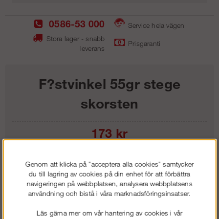
0586-53 000
Service hela vägen
Stora lager - snabb
Prisgaranti
leverans
F?stvinkel 55gr stege
skorsten
173
kr
Lägg i kundvagnen
Genom att klicka på "acceptera alla cookies" samtycker
du till lagring av cookies på din enhet för att förbättra
navigeringen på webbplatsen, analysera webbplatsens
användning och bistå i våra marknadsföringsinsatser.
Frakt:
Klass 1 - 99 kr ex moms
Läs gärna mer om vår hantering av cookies i vår