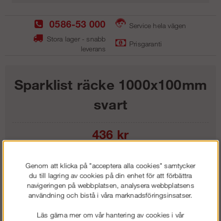
0586-53 000
Service hela vägen
Stora lager - snabb
Prisgaranti
leverans
Sparklist räcke 1000x100mm
svart
436
kr
Lägg i kundvagnen
Genom att klicka på "acceptera alla cookies" samtycker
du till lagring av cookies på din enhet för att förbättra
navigeringen på webbplatsen, analysera webbplatsens
användning och bistå i våra marknadsföringsinsatser.
Frakt:
Klass 1 - 99 kr ex moms
Läs gärna mer om vår hantering av cookies i vår