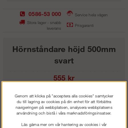
0586-53 000
Service hela vägen
Stora lager - snabb
Prisgaranti
leverans
Hörnståndare höjd 500mm
svart
555
kr
Lägg i kundvagnen
Genom att klicka på "acceptera alla cookies" samtycker
du till lagring av cookies på din enhet för att förbättra
navigeringen på webbplatsen, analysera webbplatsens
användning och bistå i våra marknadsföringsinsatser.
Frakt:
Klass 1 - 99 kr ex moms
Läs gärna mer om vår hantering av cookies i vår