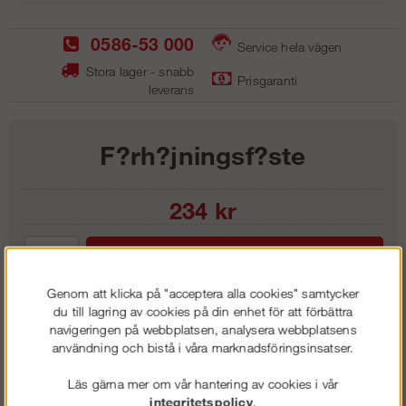
0586-53 000
Service hela vägen
Stora lager - snabb
Prisgaranti
leverans
F?rh?jningsf?ste
234
kr
Lägg i kundvagnen
Genom att klicka på "acceptera alla cookies" samtycker
du till lagring av cookies på din enhet för att förbättra
navigeringen på webbplatsen, analysera webbplatsens
användning och bistå i våra marknadsföringsinsatser.
Frakt:
Klass 1 - 99 kr ex moms
Artnr:
SSS 0320
Läs gärna mer om vår hantering av cookies i vår
integritetspolicy
.