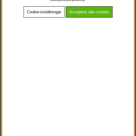
Cookie-inställningar
Acceptera alla cookies
Beskrivning
Detaljerad info
Vanliga frågor
Andra köpte även
VÄLKOMMEN TILL
STEGPROFFSEN.SE
VÄNLIGEN VÄLJ PRIVAT ELLER FÖRETAG NEDAN.
PRIVAT INKL. MOMS