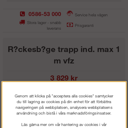
0586-53 000
Service hela vägen
Stora lager - snabb
Prisgaranti
leverans
R?ckesb?ge trapp ind. max 1
m vfz
3 829
kr
Lägg i kundvagnen
Genom att klicka på "acceptera alla cookies" samtycker
du till lagring av cookies på din enhet för att förbättra
navigeringen på webbplatsen, analysera webbplatsens
användning och bistå i våra marknadsföringsinsatser.
Frakt:
Klass 1 - 99 kr ex moms
Läs gärna mer om vår hantering av cookies i vår